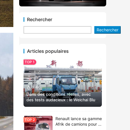
Rechercher
Rechercher
Articles populaires
3.4K
Dans des conditions réelles, avec
des tests audacieux : le Weichai Blue
擎X3 établit un nouveau référentiel
pour les camions légers à énergie
nouvelle !
Renault lance sa gamme
Afrik de camions pour le
marché africain,