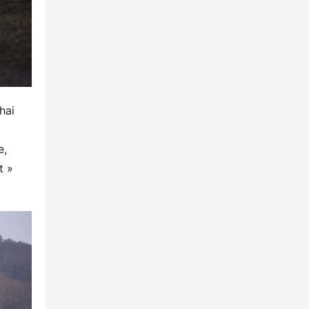
ai 
, 
 » 