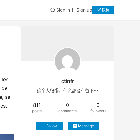
Sign in
Sign up
投稿
les 
ctinfr
 de 
这个人很懒，什么都没有留下～
, sa 
811
0
0
s, 
posts
comments
followers
Follow
Message