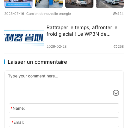
véhicules électriques​​
2025-07-16
Camion de nouvelle énergie
424
Rattraper le temps, affronter le
froid glacial ! Le WP3N de
Weichai assure une protection
solide pour vos chauffeurs et leur
2026-02-28
258
permet de générer des revenus
efficacement.
Laisser un commentaire
*
Name:
*
Email: