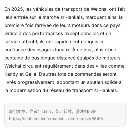
En 2025, les véhicules de transport de Weichai ont fait 
c
leur entrée sur le marché sri-lankais, marquant ainsi la 
a
première fois l’arrivée de leurs moteurs dans ce pays. 
m
Grâce à des performances exceptionnelles et un 
i
service attentif, ils ont rapidement conquis la 
o
n
confiance des usagers locaux. À ce jour, plus d’une 
Sign in
Sign up
c
centaine de bus longue distance équipés de moteurs 
h
Weichai circulent régulièrement dans des villes comme 
i
Kandy et Galle. D’autres lots de commandes seront 
n
livrés progressivement, apportant un soutien solide à 
o
la modernisation du réseau de transport sri-lankais.
i
s
原创文章，作者：ctinfr，如若转载，请注明出处：
https://ctinfr.com/informations-dentreprise/6649/