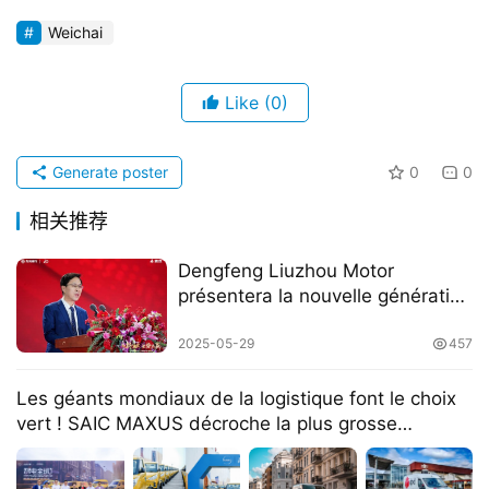
Weichai
Like
(0)
Generate poster
0
0
相关推荐
​​Dengfeng Liuzhou Motor
présentera la nouvelle génération
de camions électriques lourds
chenglong​​
2025-05-29
457
​​Les géants mondiaux de la logistique font le choix
vert ! SAIC MAXUS décroche la plus grosse
commande de DHL en Europe, propulsant
l’exportation des technologies chinoises de